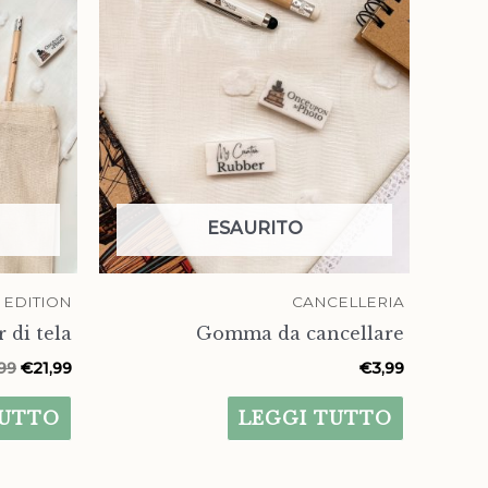
originale
attuale
era:
è:
€26,99.
€21,99.
ESAURITO
 EDITION
CANCELLERIA
 di tela
Gomma da cancellare
99
€
21,99
€
3,99
TUTTO
LEGGI TUTTO