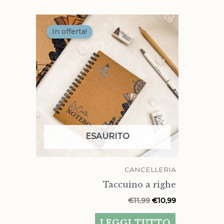
Il
Il
prezzo
prezzo
In offerta!
originale
attuale
era:
è:
€11,99.
€10,99.
ESAURITO
CANCELLERIA
Taccuino a righe
€
11,99
€
10,99
LEGGI TUTTO