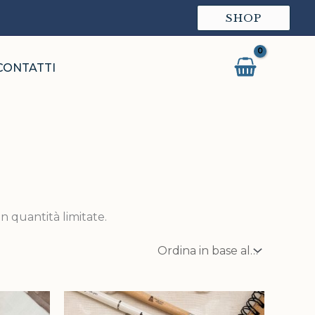
SHOP
CONTATTI
in quantità limitate.
Il
Il
prezzo
prezzo