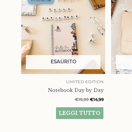
In offerta!
originale
attuale
era:
è:
€19,99.
€14,99.
ESAURITO
LIMITED EDITION
Notebook Day by Day
€
19,99
€
14,99
LEGGI TUTTO