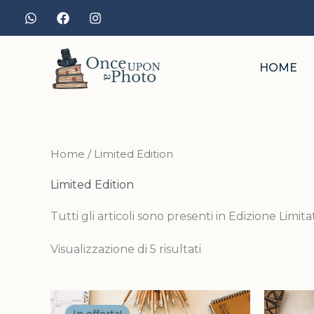
Ordina
Vai
in
base
al
al
più
contenuto
recente
HOME
Home
/ Limited Edition
Limited Edition
Tutti gli articoli sono presenti in Edizione Limit
Visualizzazione di 5 risultati
Il
Il
prezzo
prezzo