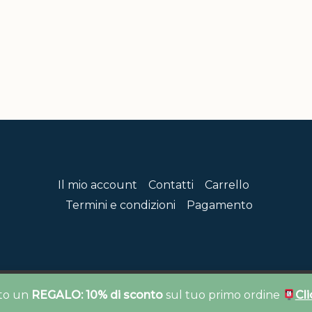
Il mio account
Contatti
Carrello
Termini e condizioni
Pagamento
026 Once Upon a Photo. Powered by Once Upon a Photo | GR
ito un
REGALO: 10% di sconto
sul tuo primo ordine
Cli